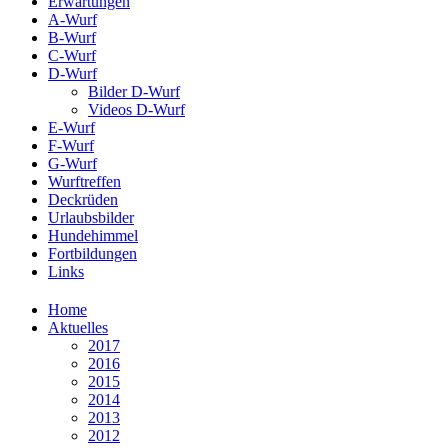
Erwartungen
A-Wurf
B-Wurf
C-Wurf
D-Wurf
Bilder D-Wurf
Videos D-Wurf
E-Wurf
F-Wurf
G-Wurf
Wurftreffen
Deckrüden
Urlaubsbilder
Hundehimmel
Fortbildungen
Links
Home
Aktuelles
2017
2016
2015
2014
2013
2012