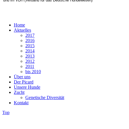
und im VDH (Verband für das Deutsche Hundewesen)
Home
Aktuelles
2017
2016
2015
2014
2013
2012
2011
bis 2010
Über uns
Der Picard
Unsere Hunde
Zucht
Genetische Diversität
Kontakt
Top